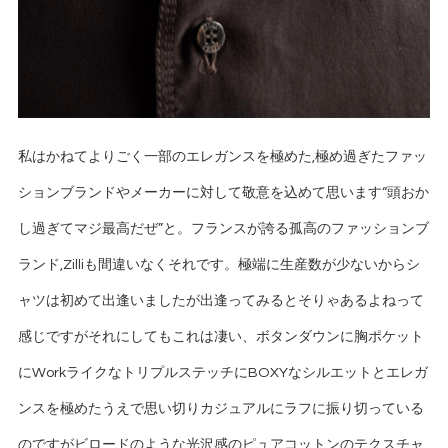
私はかねてよりごく一部のエレガンスを極めた,極め過ぎたファッ
ションブランドやメーカーに対して敬意を込めて思います“頭おか
し過ぎてマジ最高だぜ”と。フランスが誇る孤高のファッションブ
ランド,Zilliも間違いなくそれです。極端に生産数が少ないからシ
ャツは初めて出逢いましたが出逢ってみるとそりゃあるよねって
感じですがそれにしてもこれは凄い、ボタンダウンに胸ポケット
にWorkライクなトリプルステッチにBOXYなシルエットとエレガ
ンスを極めたうえで思い切りカジュアルにラフに振り切っている
のですがビロードのような光沢感のピュアコットンのテクスチャ