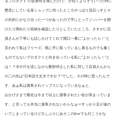
るプロダクト”の必要性を感じたので、かねてよりそういった時に
懇意にしている某ショップに伺ったところやっぱり流石っすとそ
の目的にかなり沿った一つがあったので手にとってジッパーを開
けたり閉めたり収納を確認したりとしていたところ、さすがに店
員さんが丁寧にも話しかけてくれて開口一番に“よかったら！”と
言われて私はフリーズ。既に手に取っているし着るものでも履く
ものでもないプロダクトと向き合っている私に“よかったら！”と
は！？冷や汗を流しながら数秒停止した私に対して店員さんから
の二の矢は“日本語大丈夫ですか？”でした。その時に思ったんで
す、あぁ私は接客されイップスになっているなぁと。
おかげさまで最近は今まで以上に接客されたい欲が高まっていま
す。と言っても本当に接客されないからなぁーすっかり足が遠の
いてしまっているけど久しぶりにあそこのBarでも行こうかな