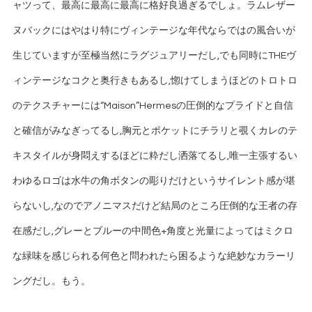
ャツって、最高に最高に最高に格好良過ぎるでしょ。ラムレザー
ヌバックにはやはり特にヴィンテージな年代ならではの風合いが
生じていますが至極当然にラグジュアリーだし,でも同時にTHEヴ
ィンテージなコクと奥行きもあるし,惚けてしまうほどのトロトロ
のテクスチャーには“Maison”Hermesの圧倒的なプライドと自信
と確信がみなぎってるし,胸元とポケットにチラリと覗くカレのテ
キスタイルが身悶えするほどに粋だし洒落てるし,唯一主張するい
わゆるロゴは水牛の角ボタンの彫りだけというサイレント感が堪
らないし,なのでアノニマスだけど結局のところ圧倒的な王者の存
在感だし,グレーとブルーの中間色+角度と光量によってはミクロ
な緑味を感じられる何色と問われたら困るような絶妙なカラーリ
ングだし。もう。