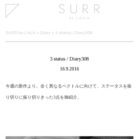
SURR by LAILA
>
Diary
>
3 status / Diary308
3 status / Diary308
16.9.2016
今週の新作より。全く異なるベクトルに向けて、ステータスを振
り切りに振り切りきった3点を御紹介。