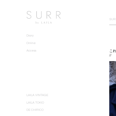
SURR
Diary
Online
こ
Access
//
LAILA VINTAGE
LAILA TOKIO
DE CHIRICO