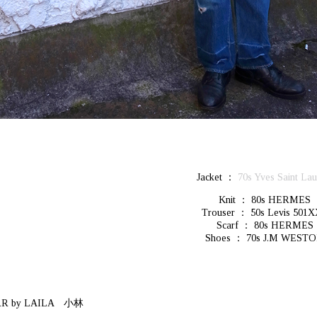
Jacket ：
70s Yves Saint Lau
Knit ： 80s HERMES
Trouser ： 50s Levis 501
Scarf ： 80s HERMES
Shoes ： 70s J.M WEST
RR by LAILA 小林