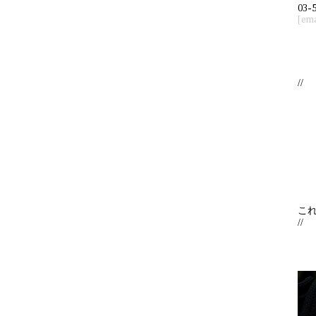
03-
[ema
//
こ
//