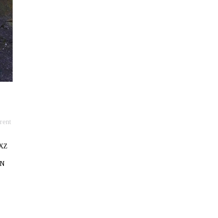
rent
XXZ
ON