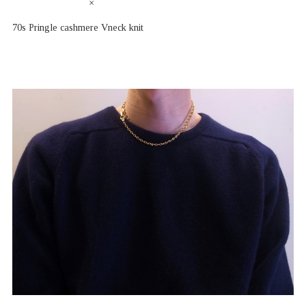
×
70s Pringle cashmere Vneck knit