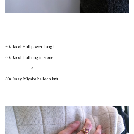
60s JacobHull power bangle
60s JacobHull ring in stone
×
80s Issey Miyake balloon knit