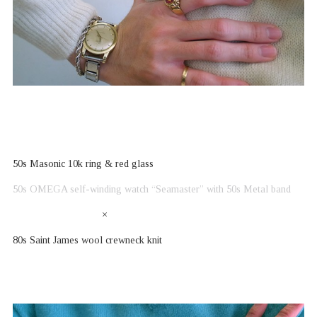
50s Masonic 10k ring & red glass
50s OMEGA self-winding watch “Seamaster” with 50s Metal band
×
80s Saint James wool crewneck knit