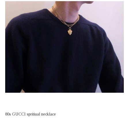
80s GUCCI spritiual necklace