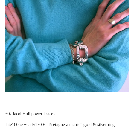
60s JacobHull power bracelet
late1800s〜early1900s “Bretagne a ma rie” gold & silver ring