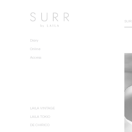
SURR
Diary
Online
Access
LAILA VINTAGE
LAILA TOKIO
DE CHIRICO