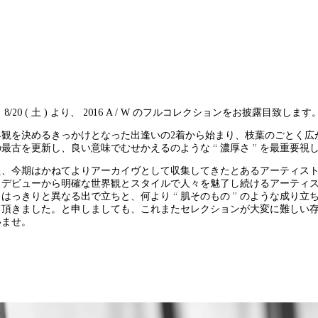
 8/20 ( 土 ) より、 2016 A / W のフルコレクションをお披露目致します
界観を決めるきっかけとなった出逢いの2着から始まり、枝葉のごとく広
最古を更新し、良い意味でむせかえるのような “ 濃厚さ ” を最重要視
た、今期はかねてよりアーカイヴとして収集してきたとあるアーティス
。デビューから明確な世界観とスタイルで人々を魅了し続けるアーティ
らはっきりと異なる出で立ちと、何より “ 肌そのもの ” のような成り
て頂きました。と申しましても、これまたセレクションが大変に難しい
いませ。