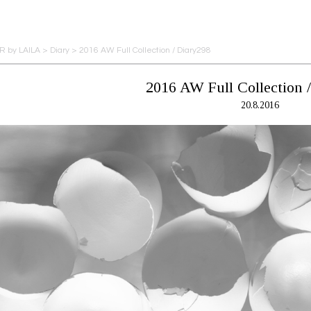
 by LAILA
>
Diary
>
2016 AW Full Collection / Diary298
2016 AW Full Collection 
20.8.2016