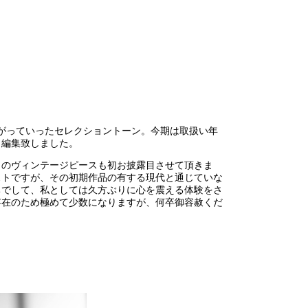
。
がっていったセレクショントーン。今期は取扱い年
し編集致しました。
トのヴィンテージピースも初お披露目させて頂きま
ストですが、その初期作品の有する現代と通じていな
立ちでして、私としては久方ぶりに心を震える体験をさ
存在のため極めて少数になりますが、何卒御容赦くだ