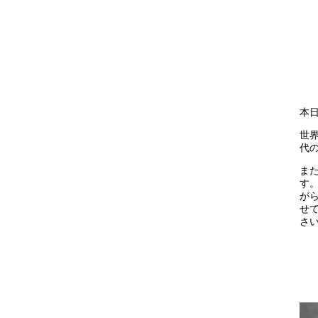
本日
世
代の
ま
す
が
せ
さ