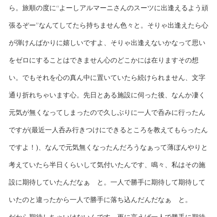
ら。旅順の度に“よーしアルマーニさんのスーツに出逢えるよう頑
張るぞー”なんてしてたら持ちません色々と。そりゃ出逢えたら心
が弾けんばかりに嬉しいですよ、そりゃ出逢えないかなって思い
をゼロにすることはできません心のどこかには在りますその想
い。でもそれを心の真ん中に置いていたら続けられません、文字
通り折れちゃいます心。先日とある施設に伺った後、なんか凄く
元気が無くなってしまったので久しぶりに一人で呑みに行ったん
ですが(最近一人呑み行きつけにできるところを教えてもらったん
ですよ！)、なんで元気無くなったんだろうなぁって薄ぼんやりと
考えていたら半日くらいして気付いたんです、鳴々、私はその施
設に期待していたんだなぁ と。一人で勝手に期待して期待して
いたのと違ったから一人で勝手に落ち込んだんだなぁ と。