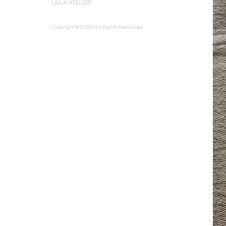
LAILA ATELIER
Copyright © SURR All Rights Reserved