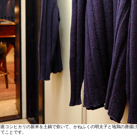
沼産コシヒカリの新米を土鍋で炊いて、かねふくの明太子と地鶏の唐揚
ってことです。