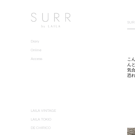
SURR
Diary
Online
こ
Access
ん
気
恐
LAILA VINTAGE
LAILA TOKIO
DE CHIRICO