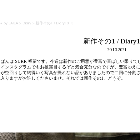
 by LAILA
>
Diary
>
新作その1 / Diary1013
新作その1 / Diary1
20.10.2021
んばんは SURR 福留です。今週は新作のご用意が豊富で喜ばしい限り
とインスタグラムでもお披露目するぞと気合充分なのですが、豊富ゆえに一つ
合が空回りして納得いく写真が撮れない品がありましたので二回に分割
れ入りますがお許しくださいませ。それでは新作その1、どうぞ。