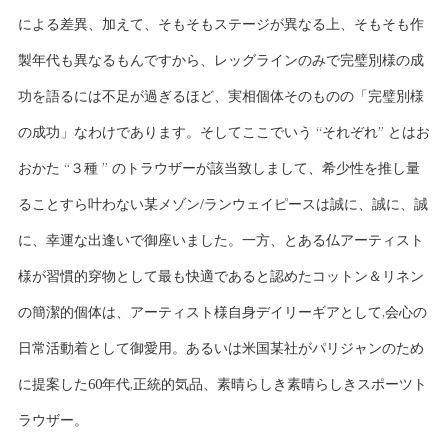
による差異、加えて、そもそもステージが異なる上、そもそも作
製年代も異なるもんですから、レッグラインのみで完璧別様の成
功を語るには不足が過ぎるほど、実相個体そのものの「完璧別様
の成功」なわけであります。そしてここでいう “それぞれ” とはお
おかた “３種 ” のトラウザーが該当致しまして、希少性を推し量
ることすら叶わない某メゾン/ランウェイピースは誠に、誠に、誠
に、幸運な出逢いで御座いました。一方、とある仏アーティスト
様が習慣的穿物として最も快適であると認めたコットン＆リネン
の簡潔的個体は、アーティスト様自身デイリーギアとして,会心の
日常活動着として御愛用。あるいは米国某社がパリジャンのため
に提案した60年代,正統的気品、素晴らしき素晴らしきスポーツト
ラウザー。