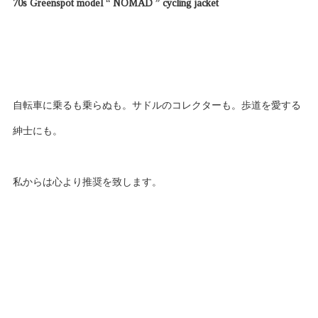
70s Greenspot model “ NOMAD ” cycling jacket
自転車に乗るも乗らぬも。サドルのコレクターも。歩道を愛する
紳士にも。
私からは心より推奨を致します。