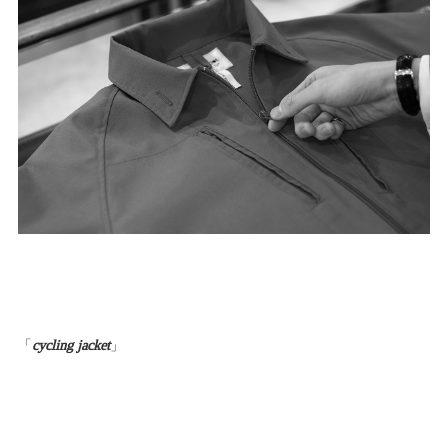
「
cycling jacket
」