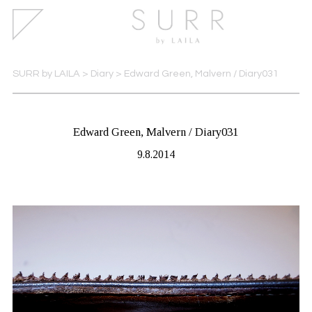
SURR by LAILA
>
Diary
>
Edward Green, Malvern / Diary031
Edward Green, Malvern / Diary031
9.8.2014