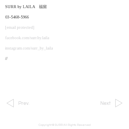
SURR by LAILA 福留
03-5468-5966
[email protected]
facebook.com/surr.by.laila
instagram.com/surr_by_laila
//
Prev.
Next
Copyright © SURR All Rights Reserved