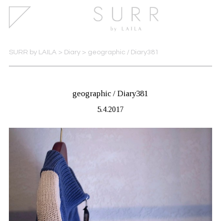
SURR by LAILA
>
Diary
>
geographic / Diary381
geographic / Diary381
5.4.2017