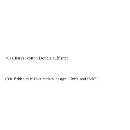
40s Charvet cotton Double cuff shirt
(90s British caff links cutlery design “Knife and fork” )