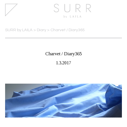
SURR by LAILA
>
Diary
>
Charvet / Diary365
Charvet / Diary365
1.3.2017