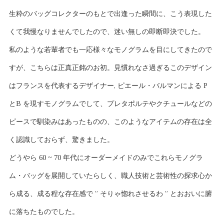
生粋のバッグコレクターのもとで出逢った瞬間に、こう表現した
くて我慢なりませんでしたので、迷い無しの即断即決でした。
私のような若輩者でも一応様々なモノグラムを目にしてきたので
すが、こちらは正真正銘のお初。見慣れなさ過ぎるこのデザイン
はフランスを代表するデザイナー, ピエール・バルマンによる P
とB を現すモノグラムでして、プレタポルテやクチュールなどの
ピースで馴染みはあったものの、このようなアイテムの存在は全
く認識しておらず、驚きました。
どうやら 60 ~ 70 年代にオーダーメイドのみでこれらモノグラ
ム・バッグを展開していたらしく、職人技術と芸術性の探求心か
ら成る、成る程な存在感で ” そりゃ惚れさせるわ ” とおおいに腑
に落ちたものでした。