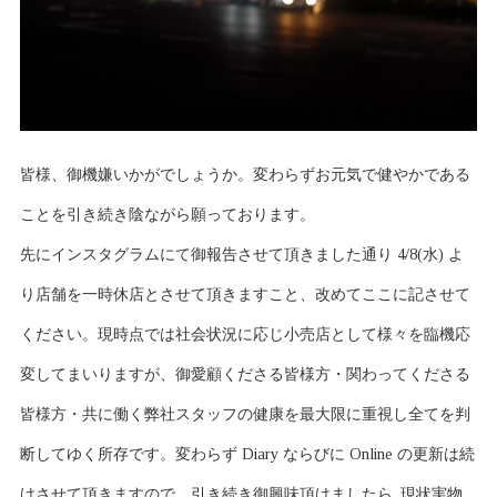
皆様、御機嫌いかがでしょうか。変わらずお元気で健やかである
ことを引き続き陰ながら願っております。
先にインスタグラムにて御報告させて頂きました通り 4/8(水) よ
り店舗を一時休店とさせて頂きますこと、改めてここに記させて
ください。現時点では社会状況に応じ小売店として様々を臨機応
変してまいりますが、御愛顧くださる皆様方・関わってくださる
皆様方・共に働く弊社スタッフの健康を最大限に重視し全てを判
断してゆく所存です。変わらず Diary ならびに Online の更新は続
けさせて頂きますので、引き続き御興味頂けましたら, 現状実物