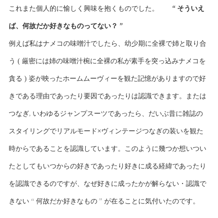
これまた個人的に愉しく興味を抱くものでした。
“ そういえ
ば、何故だか好きなものってない？ ”
例えば私はナメコの味噌汁でしたら、幼少期に全裸で姉と取り合
う ( 厳密には姉の味噌汁椀に全裸の私が素手を突っ込みナメコを
貪る ) 姿が映ったホームムーヴィーを観た記憶がありますので好
きである理由であったり要因であったりは認識できます。または
つなぎ, いわゆるジャンプスーツであったら、だいぶ昔に雑誌の
スタイリングでリアルモード×ヴィンテージつなぎの装いを観た
時からであることを認識しています。このように幾つか想いつい
たとしてもいつからの好きであったり好きに成る経緯であったり
を認識できるのですが、なぜ好きに成ったかが解らない・認識で
きない “ 何故だか好きなもの ” が在ることに気付いたのです。