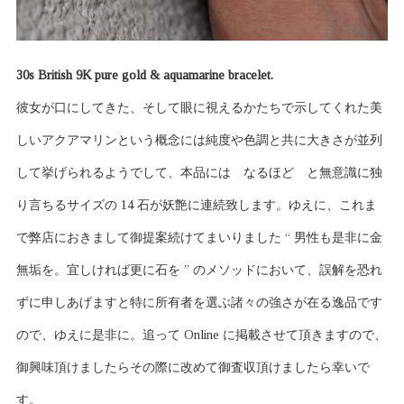
30s British 9K pure gold & aquamarine bracelet.
彼女が口にしてきた、そして眼に視えるかたちで示してくれた美
しいアクアマリンという概念には純度や色調と共に大きさが並列
して挙げられるようでして、本品には なるほど と無意識に独
り言ちるサイズの 14 石が妖艶に連続致します。ゆえに、これま
で弊店におきまして御提案続けてまいりました “ 男性も是非に金
無垢を。宜しければ更に石を ” のメソッドにおいて、誤解を恐れ
ずに申しあげますと特に所有者を選ぶ諸々の強さが在る逸品です
ので、ゆえに是非に。追って Online に掲載させて頂きますので、
御興味頂けましたらその際に改めて御査収頂けましたら幸いで
す。