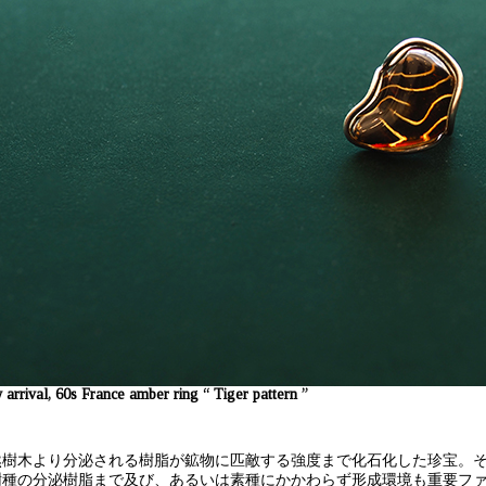
arrival, 60s France amber ring “ Tiger pattern ”
然樹木より分泌される樹脂が鉱物に匹敵する強度まで化石化した珍宝。
樹種の分泌樹脂まで及び、あるいは素種にかかわらず形成環境も重要ファ