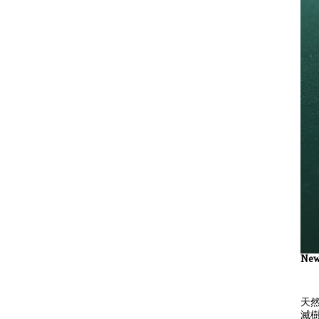
New 
天
滅