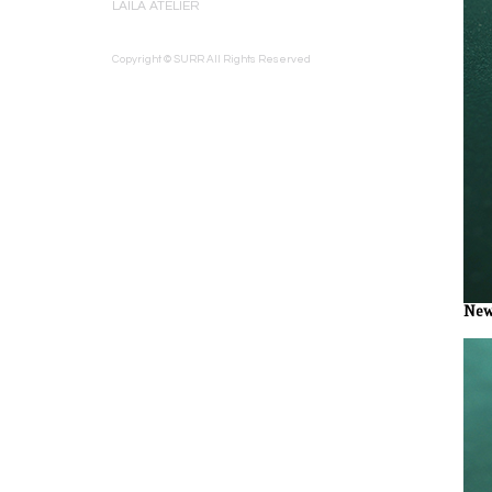
LAILA ATELIER
Copyright © SURR All Rights Reserved
New 