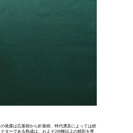
その発露は広葉樹から針葉樹、時代遡及によっては絶
クターである熟成は、およそ200種以上の精彩を帯