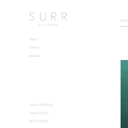
SURR
Diary
Online
Access
LAILA VINTAGE
LAILA TOKIO
DE CHIRICO