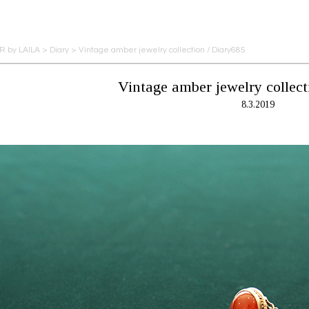
 by LAILA
>
Diary
>
Vintage amber jewelry collection / Diary685
Vintage amber jewelry collect
8.3.2019