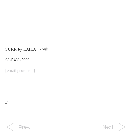
SURR by LAILA 小林
03-5468-5966
[email protected]
//
Prev.
Next