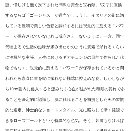
態。惜しげも無く投下された潤沢な資金と宝石類。5文字に置換
するならば「ゴージャス」が適当でしょうし、イタリアの街に満
ちている豊潤で美しい色彩と調和するには視覚的に愬える “ パワ
ー ” が保存されていなければ成立さえしないように。一方、同年
代頃まるで生活の滋味が滲み出たかのように質素で呆れるくらい
に消極的な主張、人生におけるギアチェンジの目的で作られた代
物でもなく、視覚的に愬える “ パワー ” が保存されているかと問
われたら素直に首を縦に振れない極端に控えめな姿。しかしなが
ら10cm圏内に侵入すると淀みなく心血が注がれた種類の其れであ
ることを決定的に認識し、肌に触れることを前提とした9kの習慣
的な選定、紳士的なショートスタイル、光に照らして漸く確認で
きるローズゴールドという特異的な色気。そう、装飾もなければ