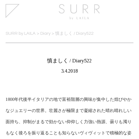
SURR by LAILA
>
Diary
>
慎ましく / Diary522
慎ましく / Diary522
3.4.2018
1800年代後半イタリアの地で富裕階層の興味が集中した煌びやか
なジュエリーの世界。壮麗さが極限まで凝縮された晴れ晴れしい
面持ち、抑制がまるで効かない仰仰しく力強い熱源、曇りも濁り
もなく後ろを振り返ることも知らないヴィヴィットで積極的な姿