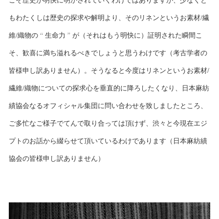
こそ歴史が明快に明かされていくわけではありますが、少なくと
もわたくしは歴史の探求や解明より、そのリネンというお素材/繊
維/織物の “ 生命力 ” が（それはもう明快に）証明された瞬間こ
そ、歓喜に満ち溢れるべきでしょうと思うわけです（考古学者の
皆様申し訳ありません）。そうなると今度はリネンというお素材/
繊維/織物についての探求心を垂直的に降ろしたくなり、日本麻紡
績協会なるオフィシャル集団に問い合わせを致しましたところ、
ご多忙なご様子でてんで取り合っては頂けず、渋々と今現在エジ
プトのお話から綴らせて頂いているわけであります（日本麻紡績
協会の皆様申し訳ありません）