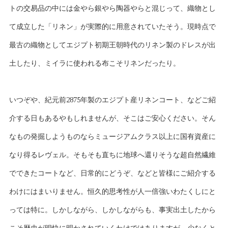
トの交易品の中には金やら銀やら陶器やらと混じって、織物とし
て成立した「リネン」が実際的に用意されていたそう。現時点で
最古の織物としてエジプト初期王朝時代のリネン製のドレスが出
土したり、ミイラに使われる布こそリネンだったり。
いつぞや、紀元前2875年製のエジプト産リネンコート、などご紹
介する日もあるやもしれませんが、そこはご安心ください。そん
なもの発掘しようものならミュージアムクラス以上に国有資産に
なり得るレヴェル。そもそも直ちに地球へ還りそうな超自然繊維
でできたコートなど、日常的にどうぞ、などと皆様にご紹介する
わけにはまいりません。恒久的思考性が人一倍強いわたくしにと
っては特に。しかしながら、しかしながらも、事実出土したから