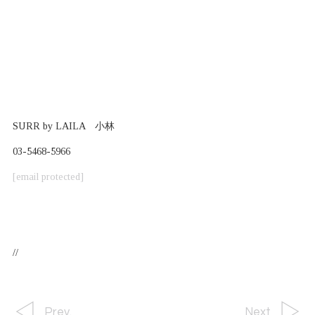
SURR by LAILA 小林
03-5468-5966
[email protected]
//
Prev.
Next