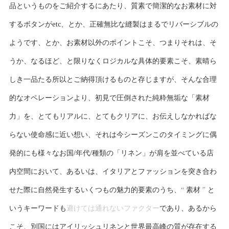
品というものをご紹介するにあたり、質素で簡潔的なお素材に対
するボタンがetc、とか、正確無比な縫製はまるでリバーシブルの
ようです、とか、お素材以外のポイントこそ、つまりそれは、そ
うか、なるほど、と限りなくロジカルな具体的要素こそ、素晴ら
しき一品たる所以とご納得頂けるものと存じますが、そんな合理
的なオペレーションより、初見で圧倒された純粋無垢な「素材
力」を、とてもリアルに、とてもクリアに、お伝えしなかればな
らない使命感に近い想い、それは今シーズンこのタイミングに偶
発的にも様々なお国/年代/種類の「リネン」が肩を並べている店
内空間において、あるいは、イタリアとファッションを突き合わ
せた際に自然発生するいくつもの魅力的要素のうち、“ 素材 ” と
いうキーワードも
避けては通れないファクター
であり、あるから
こそ、別国にはアイリッシュリネンと世界最高峰の質が存在する