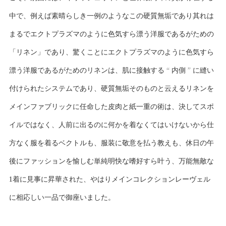
中で、例えば素晴らしき一例のようなこの硬質無垢であり其れは
まるでエクトプラズマのように色気すら漂う洋服であるがための
「リネン」であり、驚くことにエクトプラズマのように色気すら
漂う洋服であるがためのリネンは、肌に接触する “ 内側 ” に縫い
付けられたシステムであり、硬質無垢そのものと云えるリネンを
メインファブリックに任命した皮肉と紙一重の術は、決してスポ
イルではなく、人前に出るのに何かを着なくてはいけないから仕
方なく服を着るベクトルも、服装に敬意を払う教えも、休日の午
後にファッションを愉しむ単純明快な嗜好すら叶う、万能無敵な
1着に見事に昇華された、やはりメインコレクションレーヴェル
に相応しい一品で御座いました。