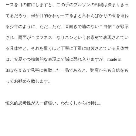
ースを目の前にしますと、この手のブルゾンの相場は決まりきっ
てるだろう、何が目的かわかってるよと言わんばかりの束を連ね
る少年のように、ただ、ただ、直向きで嘘のない “ 自信 ” が顕示
され、両面が “ タフネス ” なリネンというお素材で表現されてい
る具体性と、それを驚くほど丁寧に丁重に縫製されている具体性
は、安易かつ抽象的な表現にて誠に恐れ入りますが、made in
Italyをまるで見事に象徴した一品であると、弊店からも自信をも
ってお勧めを致します。
恒久的思考性が人一倍強い、わたくしからは特に。