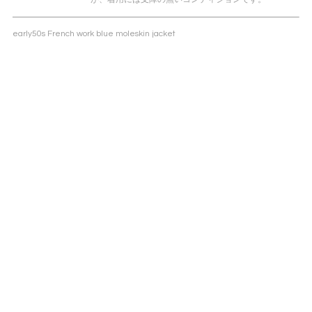
early50s French work blue moleskin jacket
襟の曲線美、特徴的なポケット意匠、立体的なシルエット、そして錆びたメ
タルボタン。古きフレンチワークウェアの絶対的な魅力を御存分に。
着飾るためのファッションではなく仕事のため,生きるための衣類として生ま
れたからこそ様々な着飾るためのファッションカルチャーに影響を与え続
け、その傾向は近年一層顕著になっている“Work wear”の世界。言わずもが
な世界中に存在する中で弊店は20年ほど前からフランスのワークウェアに注
視し御提案してきました。
数えきれないほど存在するプロダクトの中でもこちらのモールスキン素材の
カバーオールジャケットはやはりフレンチワークの象徴の一つではないでし
ょうか、一説によるとリーヴァイスデニムジャケットの原型とも言われるこ
ちらは弊店の感覚では全ファッションデザイナーが御手本にしてきた存在で
あり、それら御手本に製作されたプロダクトを御手本にしたクリエイション
も含めて今後も全ファッションデザイナーが意識的にせよ無意識的にせよ御
手本にし続ける存在であると認識しています。