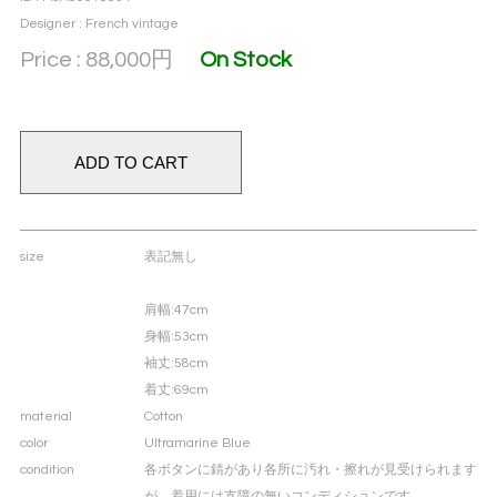
Designer : French vintage
Price : 88,000
円
On Stock
size
表記無し
肩幅
:47cm
身幅
:53cm
袖丈
:58cm
着丈
:69cm
material
Cotton
color
Ultramarine Blue
condition
各ボタンに錆があり各所に汚れ・擦れが見受けられます
が、着用には支障の無いコンディションです。