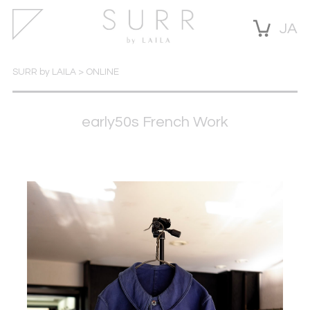
JA
SURR by LAILA
>
ONLINE
early50s French Work