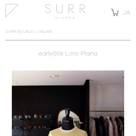
JA
SURR by LAILA
>
ONLINE
early00s Loro Piana