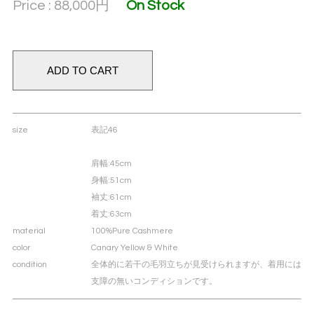
Price : 88,000
円
On Stock
size
表記46
肩幅
:45cm
身幅
:51cm
袖丈
:61cm
着丈
:63cm
material
100%Pure Cashmere
color
Canary Yellow & White
condition
全体的に若干の毛羽立ちが見受けられますが、着用には
支障の無いコンディションです。