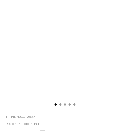
●
●
●
●
●
ID : MKN00013953
Designer : Loro Piana