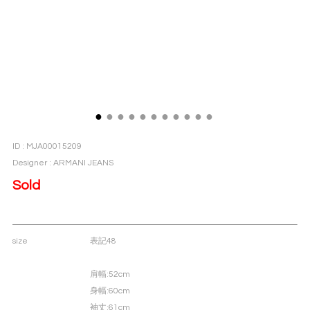
●
●
●
●
●
●
●
●
●
●
●
ID : MJA00015209
Designer : ARMANI JEANS
Sold
size
表記48
肩幅
:52cm
身幅
:60cm
袖丈
:61cm