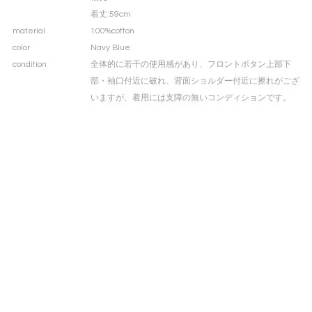
着丈
:59cm
material
100%cotton
color
Navy Blue
condition
全体的に若干の使用感があり、フロントボタン上部下
部・袖口付近に破れ、背面ショルダー付近に擦れがござ
いますが、着用には支障の無いコンディションです。
90s Armani Jeans Levis-style cotton twill jacket
良い意味で見慣れた超絶王道リーヴァイスSTYLEをアルマーニ特有のデザイ
ンシルエットとさりげなく品が良いコットンツイル素材なんて文句無し過ぎ
る。
このスタイルバランスってなんでこんなにもいつの時代においても素敵なん
でしょうね、それはプロダクトとして秀逸だからなのかいつの時代もデザイ
ナーたちがサンプリングし続けるからなのか。もちろん両方の要素性かと思
いますがどちらかと言えば後者の方が色濃いのではと弊店は思います。やは
り“常に御手本であり続ける＝見かける機会増え続ける＝目にも心にも馴染む
＝誰でも着たいと思える”このサイクルに入ったスタイルバランスはある意味