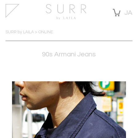
JA
SURR by LAILA
>
ONLINE
90s Armani Jeans