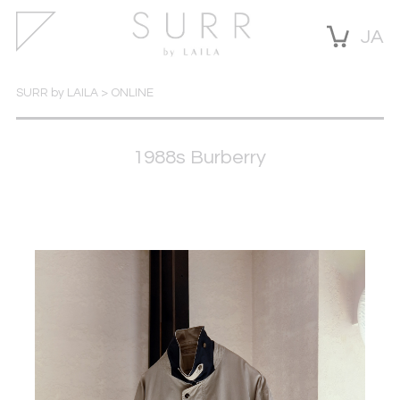
JA
SURR by LAILA
>
ONLINE
1988s Burberry