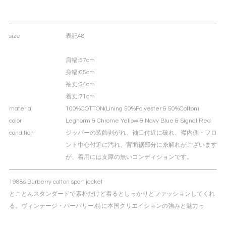
size
表記48
肩幅
:57cm
身幅
:65cm
袖丈
:54cm
着丈
:71cm
material
100%COTTON(Lining 50%Polyester & 50%Cotton)
color
Leghorm & Chrome Yellow & Navy Blue & Signal Red
condition
ジッパーの装飾剥がれ、袖口付近に破れ、襟内側・フロ
ント中心付近に汚れ、背面裾部分に糸解れがございます
が、着用には支障の無いコンディションです。
1988s Burberry cotton sport jacket
とことんスタンダードで素朴だけど着るとしっかりとファッションしてくれ
る。ヴィンテージ・バーバリー,特に本国クリエイションの強みと魅力っ
て“らしさ”が徹底的に凝縮されたクラッシックの絶対的な格好良さだと思