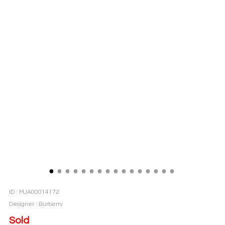
●
●
●
●
●
●
●
●
●
●
●
●
●
●
●
●
ID : MJA00014172
Designer : Burberry
Sold