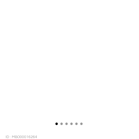
●
●
●
●
●
●
ID : MBO00016264