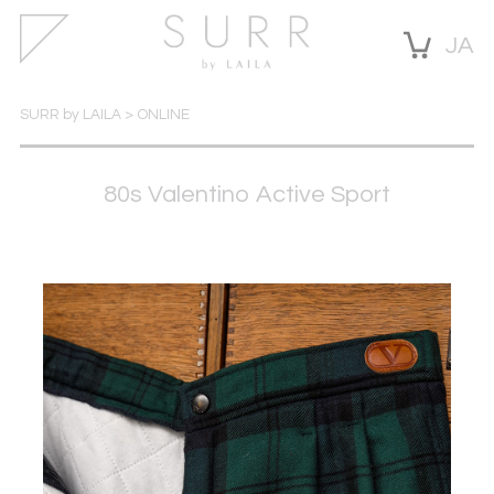
JA
SURR by LAILA
>
ONLINE
80s Valentino Active Sport