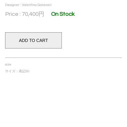
Designer : Valentino Garavani
Price : 70,400
円
On Stock
size
サイズ：表記50
ウエスト:78cm
股上：34cm
股下：75cm
裾幅：24cm
condition
ウエストボタンの塗装剥がれが見受けられますが、着用
に支障のないコンディションです。
80s Valentino Active Sport full quilting lining tartan dress trousers