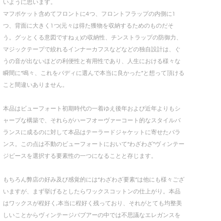
いように思います。
マフポケット含めてフロントに4つ、フロントフラップの内側に1
つ、背面に大きく1つ(元々は得た獲物を収納するためのものだそ
う。グッとくる意図ですねぇ)の収納性、チンストラップの防御力、
マジックテープで絞れるインナーカフスなどなどの独自設計は、ぐ
うの音が出ないほどの利便性と有用性であり、人生における様々な
瞬間に“鳴々、これをバディに選んで本当に良かった”と想って頂ける
こと間違いありません。
本品はビューフォート初期時代の一着ゆえ後年および近年よりもシ
ャープな構築で、それらがハーフオーヴァーコート的なスタイルバ
ランスに成るのに対して本品はテーラードジャケットに寄せたバラ
ンス。この点は不動のビューフォートにおいて“わざわざ”ヴィンテー
ジピースを選択する要素性の一つになることと存じます。
もちろん弊店の好み及び感覚的には“わざわざ要素”は他にも様々ござ
いますが、まず挙げるとしたらワックスコットンの仕上がり。本品
はワックスが程好く,本当に程好く残っており、それがとても均整美
しいことからヴィンテージバブアーの中では不思議なエレガンスを