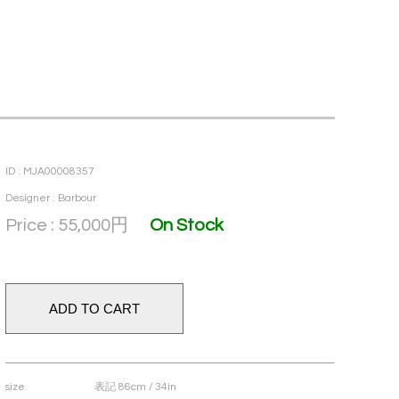
ID : MJA00008357
Designer : Barbour
Price : 55,000
円
On Stock
size
表記 86cm / 34in