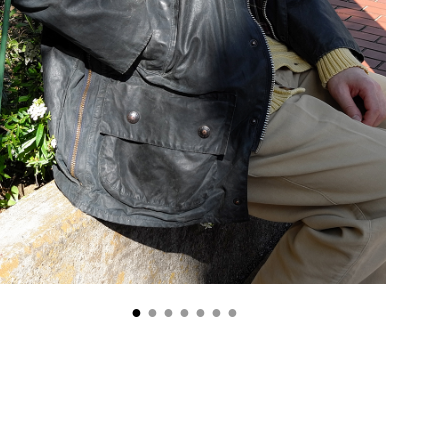
●
●
●
●
●
●
●