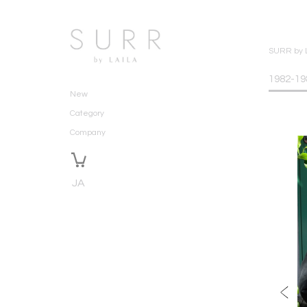
SURR by 
1982-19
New
Category
Company
JA