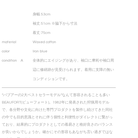
身幅
:53cm
袖丈
:51cm ※脇下から寸法
着丈
:75cm
material
Waxed cotton
color
Iron blue
condition A
全体的にエイジングがあり、袖口に摩耗や袖口周
辺に修繕跡が見受けられます。着用に支障の無い
コンディションです。
“バブアーの2大ベストセラーモデル”なんて形容されることも多い
BEAUFORT(ビューフォート)。1982年に発表された狩猟用モデル
で、各分野や文化に向けた専門プロダクトを製作し続けてきた同社
の中でも目的意識とそれに伴う個性と利便性がダイレクトに繋がっ
ており、結果的にプロダクトとしての着易さと格好良さのバランス
が良いからでしょうか。確かにその形容もあながち言い過ぎではな