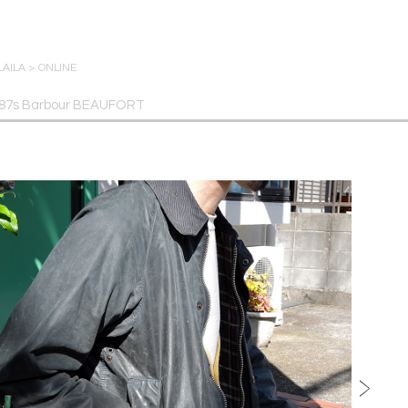
LAILA
>
ONLINE
87s Barbour BEAUFORT