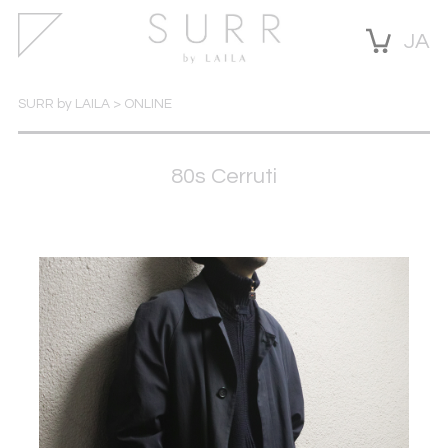
JA
SURR by LAILA
>
ONLINE
80s Cerruti