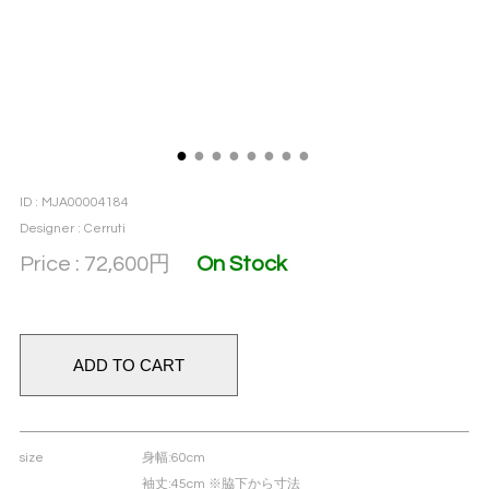
●
●
●
●
●
●
●
●
ID : MJA00004184
Designer : Cerruti
Price : 72,600
円
On Stock
size
身幅
:60cm
袖丈
:45cm ※脇下から寸法