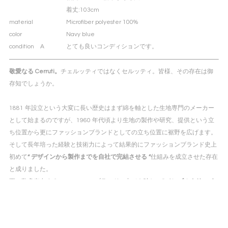
着丈
:103cm
material
Microfiber polyester 100%
color
Navy blue
condition A
とても良いコンディションです。
敬愛なる Cerruti。
チェルッティではなくセルッティ。皆様、その存在は御
存知でしょうか。
1881 年設立という大変に長い歴史はまず綿を軸とした生地専門のメーカー
として始まるのですが、1960 年代頃より生地の製作や研究、提供という立
ち位置から更にファッションブランドとしての立ち位置に裾野を広げます。
そして長年培った経験と技術力によって結果的にファッションブランド史上
初めて
“ デザインから製作までを自社で完結させる ”
仕組みを成立させた存在
と成りました。
更に数多存在するファッションブランドの中でも珍しい
“ メンズのクリエイ
ションから始めた ”
存在でもありまして、当時の群雄割拠し始める少し前の
イタリアンモード創成期
に独自の紳士像を構築するに至り、かつパリでデビ
ューするという挑戦的な姿勢も貫いておりました。余談ですが当時のクリエ